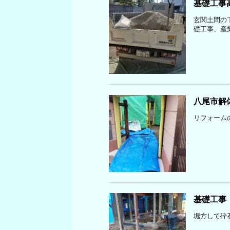
基礎工事
玄関土間の
礎工事、産
八尾市解
リフォーム
基礎工事
堀方して砕