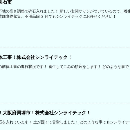
高石市
下地の高さ調整で砕石入れました！ 新しい玄関サッシがついているので、養
業廃棄物収集、不用品回収 何でもシンライテックにお任せください！
体工事！株式会社シンライテック！
の解体工事の進行状況です！ 養生してごみの積込をします！ どのような事で
！大阪府貝塚市！株式会社シンライテック！
石を入れています！ 土が固くて苦労しました！ どのような事でもシンライテ