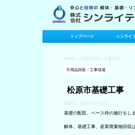
トップページ
シンライ
HOME
>
不用品回収・工事現場
>
不用品回収・工事現場
松原市基礎工事
投稿日：
2025年10月16日
基礎の配筋、ベース枠の施行をし
解体、基礎工事、産業廃棄物回収